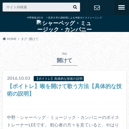
中野駅徒歩3分 一流音大卒の講師陣による本格ボイストレーニング
出張演奏の
ご依頼
HOME
タグ : 開けて
TAG
開けて
2016.10.03
【ボイトレ】具体的な技術の説明
【ボイトレ】喉を開けて歌う方法【具体的な技
術の説明】
中野・シャーペッグ・ミュージック・カンパニーのボイス
トレーナーLEEです。 初心者の方々を見ていると、やはり