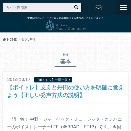
中野駅徒歩3分 一流音大卒の講師陣による本格ボイストレーニング
出張演奏の
ご依頼
HOME
タグ : 基本
TAG
基本
2016.10.17
【ボイトレ】一問一答！
【ボイトレ】支えと丹田の使い方を明確に覚え
よう【正しい発声方法の説明】
一問一答！ 中野・シャーペッグ・ミュージック・カンパニ
ーのボイストレーナーLEE（＠BRAD_LEE19）です。 今回