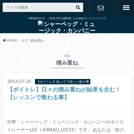
中野駅徒歩3分 一流音大卒の講師陣による本格ボイストレーニング
出張演奏の
ご依頼
HOME
タグ : 積み重ね
TAG
積み重ね
2016.07.26
【ボイトレ】知ってて欲しい歌の事
【ボイトレ】日々の積み重ねが結果を生む！
【レッスンで教わる事】
中野・シャーペッグ・ミュージック・カンパニーのボイス
トレーナーLEE（＠BRAD_LEE19）です。 あなたは「歌の