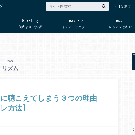
グ
【３週間・
Greeting
Teachers
Lesson
代表よりご挨拶
インストラクター
レッスンと料金
TAG
リズム
手に聴こえてしまう３つの理由
トレ方法】