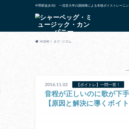
中野駅徒歩3分 一流音大卒の講師陣による本格ボイストレーニン
HOME
タグ : リズム
2016.11.02
【ボイトレ】一問一答！
音程が正しいのに歌が下
【原因と解決に導くボイ