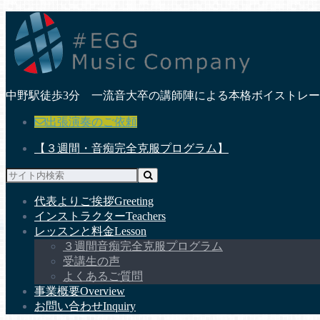
中野駅徒歩3分 一流音大卒の講師陣による本格ボイストレ
出張演奏のご依頼
【３週間・音痴完全克服プログラム】
代表よりご挨拶
Greeting
インストラクター
Teachers
レッスンと料金
Lesson
３週間音痴完全克服プログラム
受講生の声
よくあるご質問
事業概要
Overview
お問い合わせ
Inquiry