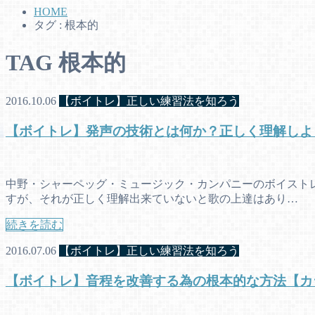
HOME
タグ : 根本的
TAG
根本的
2016.10.06
【ボイトレ】正しい練習法を知ろう
【ボイトレ】発声の技術とは何か？正しく理解しよ
中野・シャーペッグ・ミュージック・カンパニーのボイストレ
すが、それが正しく理解出来ていないと歌の上達はあり…
続きを読む
2016.07.06
【ボイトレ】正しい練習法を知ろう
【ボイトレ】音程を改善する為の根本的な方法【カ