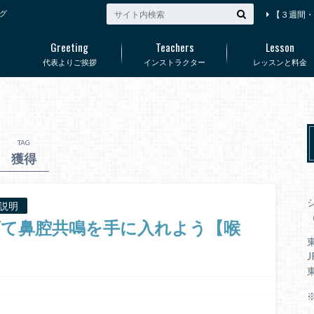
グ
【３週間・
Greeting
Teachers
Lesson
代表よりご挨拶
インストラクター
レッスンと料金
TAG
獲得
説明
（
げて鼻腔共鳴を手に入れよう【喉