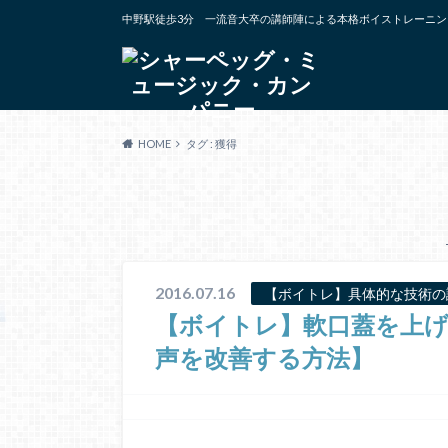
中野駅徒歩3分 一流音大卒の講師陣による本格ボイストレーニン
HOME
タグ : 獲得
2016.07.16
【ボイトレ】具体的な技術の
【ボイトレ】軟口蓋を上
声を改善する方法】