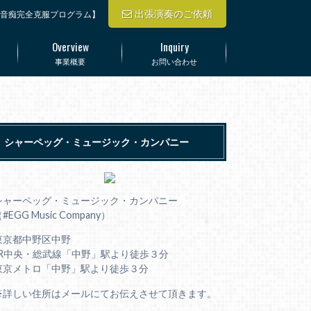
出張演奏のご依頼
音痴完全克服プログラム】
Overview
Inquiry
事業概要
お問い合わせ
シャーペッグ・ミュージック・カンパニー
シャーペッグ・ミュージック・カンパニー
#EGG Music Company）
東京都中野区中野
JR中央・総武線「中野」駅より徒歩３分
東京メトロ「中野」駅より徒歩３分
※詳しい住所はメールにてお伝えさせて頂きます。