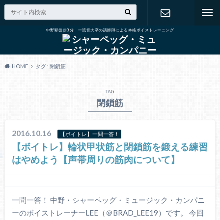
中野駅徒歩3分 一流音大卒の講師陣による本格ボイストレーニング
出張演奏の
ご依頼
HOME
タグ : 閉鎖筋
TAG
閉鎖筋
2016.10.16
【ボイトレ】一問一答！
【ボイトレ】輪状甲状筋と閉鎖筋を鍛える練習
はやめよう【声帯周りの筋肉について】
一問一答！ 中野・シャーペッグ・ミュージック・カンパニ
ーのボイストレーナーLEE（＠BRAD_LEE19）です。 今回