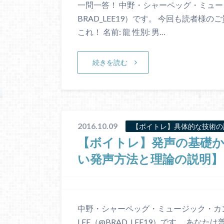
一問一答！ 中野・シャーペッグ・ミュー
BRAD_LEE19）です。 今回も読者
これ！ 名前: 龍 性別: 男…
続きを読む
2016.10.09
【ボイトレ】具体的な技術の
【ボイトレ】発声の基礎
い発声方法と理論の説明】
中野・シャーペッグ・ミュージック・カ
LEE（@BRAD_LEE19）です。 あ