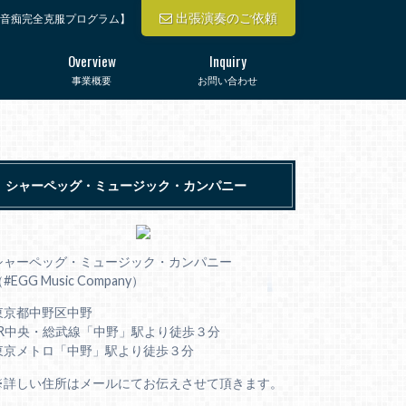
出張演奏のご依頼
音痴完全克服プログラム】
Overview
Inquiry
事業概要
お問い合わせ
シャーペッグ・ミュージック・カンパニー
シャーペッグ・ミュージック・カンパニー
#EGG Music Company）
東京都中野区中野
JR中央・総武線「中野」駅より徒歩３分
東京メトロ「中野」駅より徒歩３分
※詳しい住所はメールにてお伝えさせて頂きます。