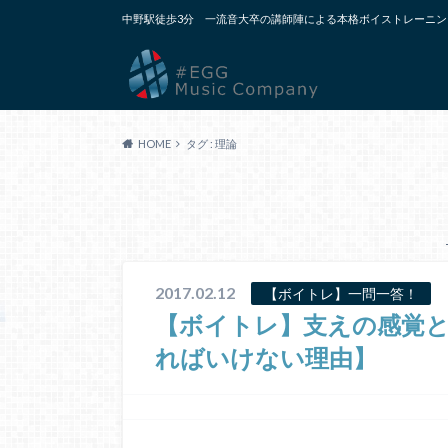
中野駅徒歩3分 一流音大卒の講師陣による本格ボイストレーニン
HOME
タグ : 理論
2017.02.12
【ボイトレ】一問一答！
【ボイトレ】支えの感覚
ればいけない理由】