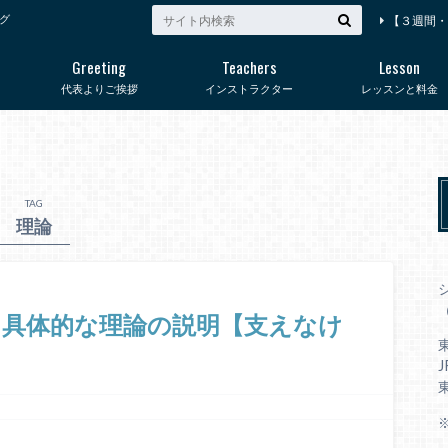
グ
【３週間・
Greeting
Teachers
Lesson
代表よりご挨拶
インストラクター
レッスンと料金
TAG
理論
（
と具体的な理論の説明【支えなけ