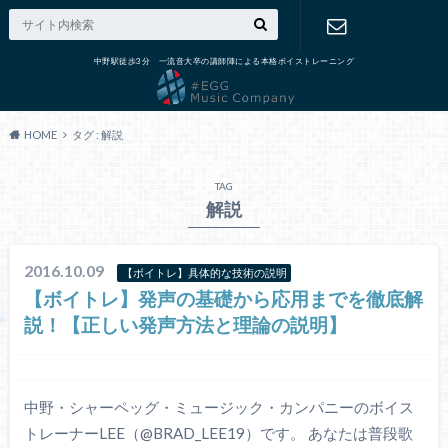
中野駅徒歩3分 一流音大卒の講師陣による本格ボイストレーニング
出張演奏の
ご依頼
HOME
タグ : 解説
TAG
解説
2016.10.09
【ボイトレ】具体的な技術の説明
【ボイトレ】発声の基礎から応用までを徹底解
説！【正しい発声方法と理論の説明】
中野・シャーペッグ・ミュージック・カンパニーのボイス
トレーナーLEE（@BRAD_LEE19）です。 あなたは普段歌