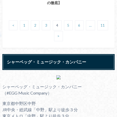
の徹底】
<
1
2
3
4
5
6
…
11
>
シャーペッグ・ミュージック・カンパニー
シャーペッグ・ミュージック・カンパニー
（#EGG Music Company）
東京都中野区中野
JR中央・総武線「中野」駅より徒歩３分
東京メトロ「中野」駅より徒歩３分