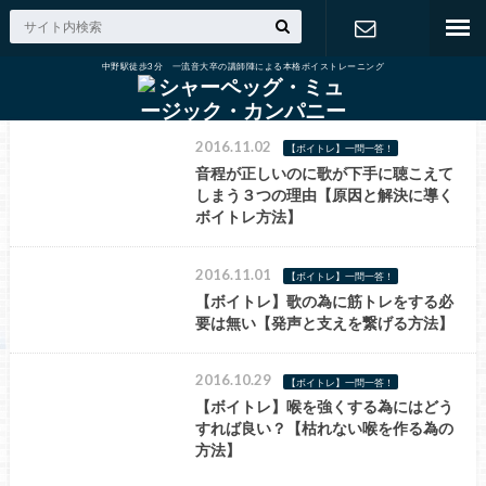
中野駅徒歩3分 一流音大卒の講師陣による本格ボイストレーニング
出張演奏の
ご依頼
2016.11.02
【ボイトレ】一問一答！
音程が正しいのに歌が下手に聴こえて
しまう３つの理由【原因と解決に導く
ボイトレ方法】
2016.11.01
【ボイトレ】一問一答！
【ボイトレ】歌の為に筋トレをする必
要は無い【発声と支えを繋げる方法】
2016.10.29
【ボイトレ】一問一答！
【ボイトレ】喉を強くする為にはどう
すれば良い？【枯れない喉を作る為の
方法】