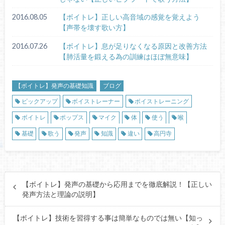
2016.08.05
【ボイトレ】正しい高音域の感覚を覚えよう
【声帯を壊す歌い方】
2016.07.26
【ボイトレ】息が足りなくなる原因と改善方法
【肺活量を鍛える為の訓練はほぼ無意味】
【ボイトレ】発声の基礎知識
ブログ
ピックアップ
ボイストレーナー
ボイストレーニング
ボイトレ
ポップス
マイク
体
使う
喉
基礎
歌う
発声
知識
違い
高円寺
【ボイトレ】発声の基礎から応用までを徹底解説！【正しい
発声方法と理論の説明】
【ボイトレ】技術を習得する事は簡単なものでは無い【知っ