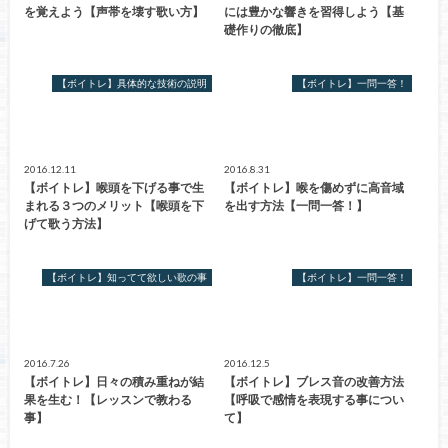
を覚えよう【声帯を壊す歌い方】
には豊かな響きを習得しよう【基
礎作りの徹底】
【ボイトレ】具体的な技術の説明
【ボイトレ】一問一答！
2016.12.11
2016.8.31
【ボイトレ】喉頭を下げる事で生
【ボイトレ】喉を傷めずに高音域
まれる３つのメリット【喉頭を下
を出す方法【一問一答！】
げて歌う方法】
【ボイトレ】知ってて欲しい歌の事
【ボイトレ】一問一答！
2016.7.26
2016.12.5
【ボイトレ】日々の積み重ねが結
【ボイトレ】ブレス音の改善方法
果を生む！【レッスンで教わる
【呼吸で感情を表現する事につい
事】
て】