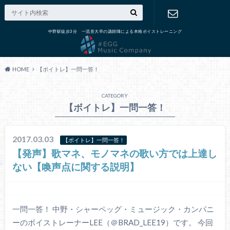
中野駅徒歩3分 一流音大卒の講師陣による本格ボイストレーニング
出張演奏の
ご依頼
HOME
【ボイトレ】一問一答！
CATEGORY
【ボイトレ】一問一答！
2017.03.03
【ボイトレ】一問一答！
【発声】歌マネ、モノマネの歌い方では上達し
ない【喚声点に関する説明】
一問一答！ 中野・シャーペッグ・ミュージック・カンパニ
ーのボイストレーナーLEE（＠BRAD_LEE19）です。 今回