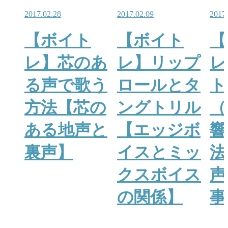
2017.02.28
2017.02.09
2017.
【ボイト
【ボイト
【
レ】芯のあ
レ】リップ
レ
る声で歌う
ロールとタ
ト
方法【芯の
ングトリル
（
ある地声と
【エッジボ
響
裏声】
イスとミッ
法
クスボイス
声
の関係】
事