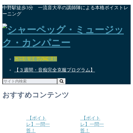
中野駅徒歩3分 一流音大卒の講師陣による本格ボイストレ
ーニング
出張演奏のご依頼
【３週間・音痴完全克服プログラム】
おすすめコンテンツ
【ボイト
【ボイト
レ】一問一
レ】一問一
答！
答！